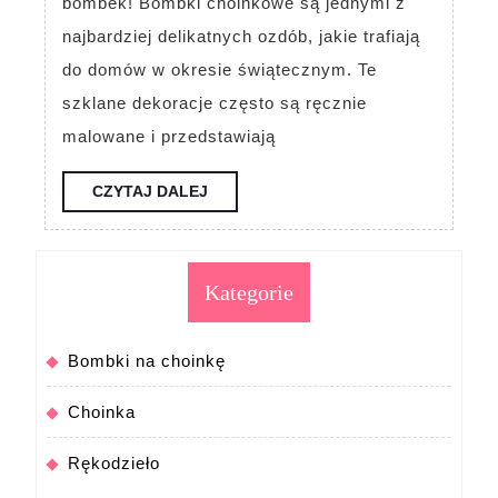
bombek! Bombki choinkowe są jednymi z
pakowania
najbardziej delikatnych ozdób, jakie trafiają
bombek
do domów w okresie świątecznym. Te
choinkowych
szklane dekoracje często są ręcznie
malowane i przedstawiają
CZYTAJ
CZYTAJ DALEJ
DALEJ
Kategorie
Bombki na choinkę
Choinka
Rękodzieło