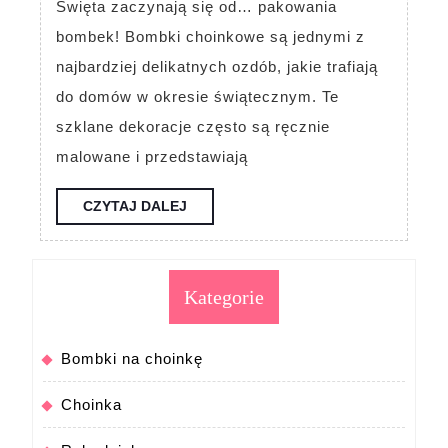
Święta zaczynają się od… pakowania
do
bombek! Bombki choinkowe są jednymi z
pakowania
najbardziej delikatnych ozdób, jakie trafiają
bombek
do domów w okresie świątecznym. Te
choinkowych
szklane dekoracje często są ręcznie
malowane i przedstawiają
CZYTAJ
CZYTAJ DALEJ
DALEJ
Kategorie
Bombki na choinkę
Choinka