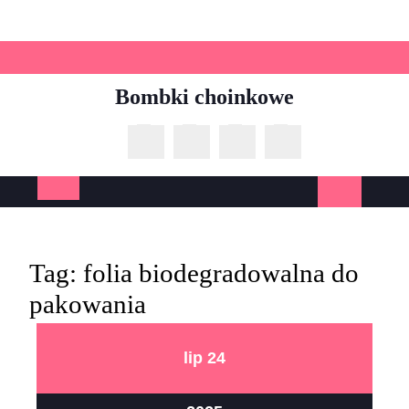
Skip
to
content
Bombki choinkowe
Open
Button
Tag:
folia biodegradowalna do
pakowania
24
24
lip
24
lipca
lipca
2025
2025