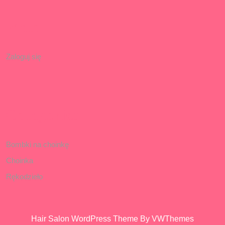
Meta
Zaloguj się
Categories
Bombki na choinkę
Choinka
Rękodzieło
Hair Salon WordPress Theme
By VWThemes